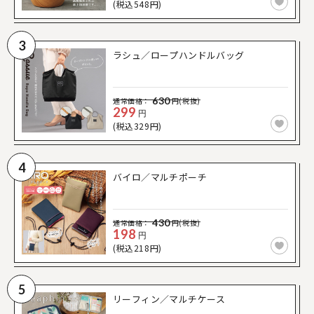
(税込548円)
3
ラシュ／ロープハンドルバッグ
630
通常価格：
円(税抜)
299
円
(税込329円)
4
バイロ／マルチポーチ
430
通常価格：
円(税抜)
198
円
(税込218円)
5
リーフィン／マルチケース