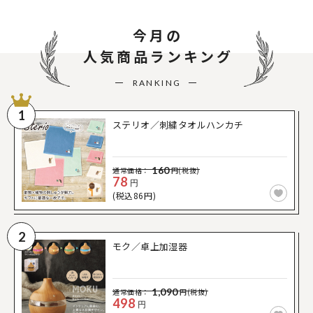
今月の
人気商品ランキング
RANKING
1
ステリオ／刺繍タオルハンカチ
160
通常価格：
円(税抜)
78
円
(税込86円)
2
モク／卓上加湿器
1,090
通常価格：
円(税抜)
498
円