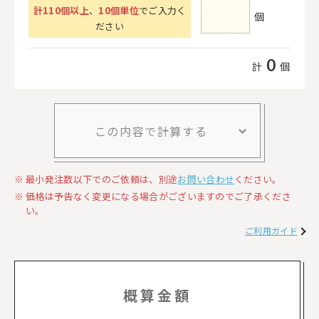
計
110
個以上
、
10個単位
でご入力く
個
ださい
0
計
個
この内容で計算する
最小発注数以下でのご依頼は、別途
お問い合わせ
ください。
価格は予告なく変更になる場合がございますのでご了承くださ
い。
ご利用ガイド
概算金額