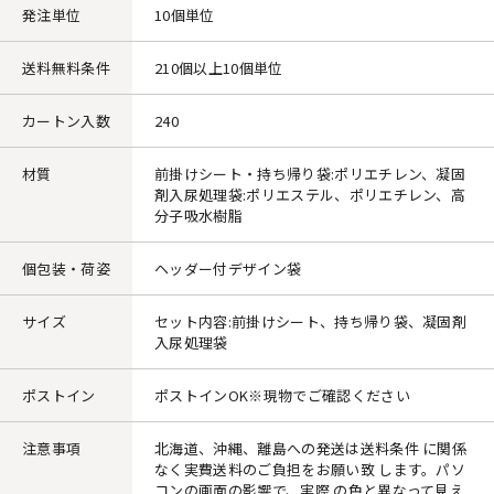
発注単位
10個単位
送料無料条件
210個以上10個単位
カートン入数
240
材質
前掛けシート・持ち帰り袋:ポリエチレン、凝固
剤入尿処理袋:ポリエステル、ポリエチレン、高
分子吸水樹脂
個包装・荷姿
ヘッダー付デザイン袋
サイズ
セット内容:前掛けシート、持ち帰り袋、凝固剤
入尿処理袋
ポストイン
ポストインOK※現物でご確認ください
注意事項
北海道、沖縄、離島への発送は送料条件 に関係
なく実費送料のご負担をお願い致 します。パソ
コンの画面の影響で、実際 の色と異なって見え