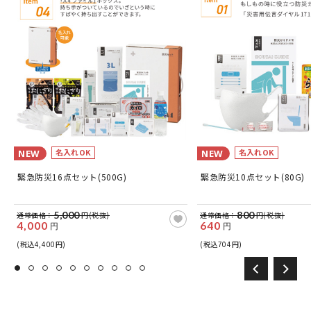
名入れOK
名入れOK
NEW
NEW
緊急防災16点セット(500G)
緊急防災10点セット(80G)
5,000
800
通常価格：
円(税抜)
通常価格：
円(税抜)
4,000
640
円
円
(税込4,400円)
(税込704円)