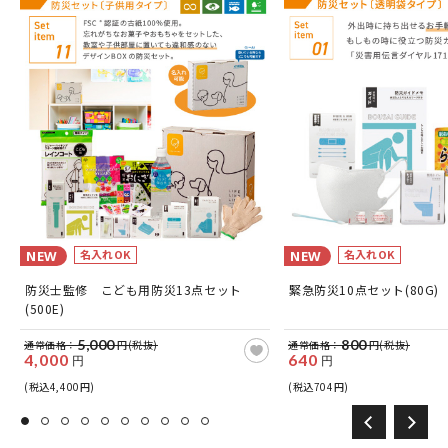
名入れOK
名入れOK
NEW
NEW
防災士監修 こども用防災13点セット
緊急防災10点セット(80G)
(500E)
5,000
800
通常価格：
円(税抜)
通常価格：
円(税抜)
4,000
640
円
円
(税込4,400円)
(税込704円)