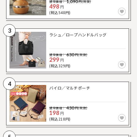
1,090
通常価格：
円(税抜)
498
円
(税込548円)
3
ラシュ／ロープハンドルバッグ
630
通常価格：
円(税抜)
299
円
(税込329円)
4
バイロ／マルチポーチ
430
通常価格：
円(税抜)
198
円
(税込218円)