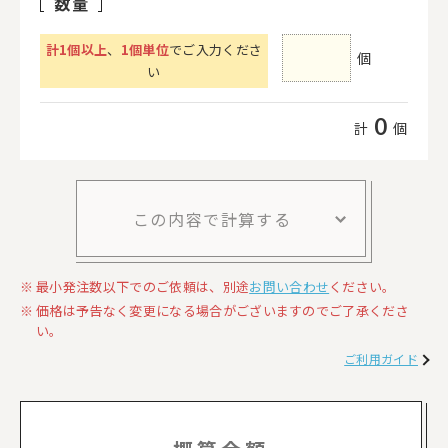
数量
計
1
個以上
、
1個単位
でご入力くださ
個
い
0
計
個
この内容で計算する
最小発注数以下でのご依頼は、別途
お問い合わせ
ください。
価格は予告なく変更になる場合がございますのでご了承くださ
い。
ご利用ガイド