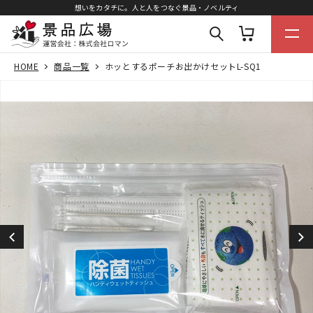
想いをカタチに。人と人をつなぐ景品・ノベルティ
HOME
商品一覧
ホッとするポーチお出かけセットL-SQ1