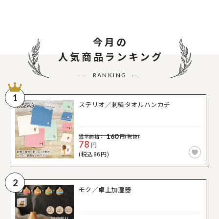
今月の
人気商品ランキング
RANKING
1
ステリオ／刺繍タオルハンカチ
160
通常価格：
円(税抜)
78
円
(税込86円)
2
モク／卓上加湿器