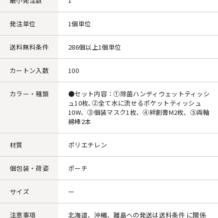
最小発注数
1
発注単位
1個単位
送料無料条件
286個以上1個単位
カートン入数
100
カラー・種類
●セット内容：①除菌ハンディウェットティッシ
ュ10枚､②全て水に流せるポケットティッシュ
10W、③個装マスク1枚、④絆創膏M2枚、⑤両軸
綿棒2本
材質
ポリエチレン
個包装・荷姿
ポーチ
サイズ
ー
注意事項
北海道、沖縄、離島への発送は送料条件 に関係