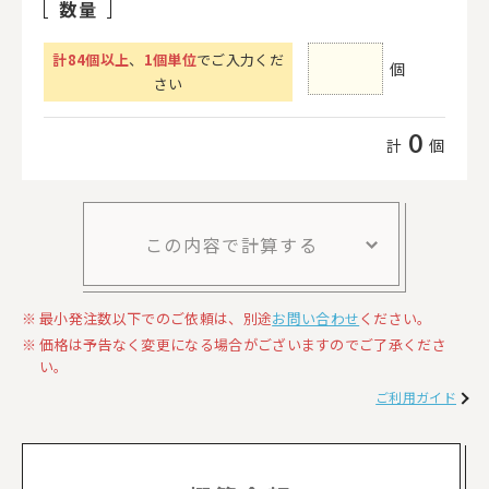
数量
計
84
個以上
、
1個単位
でご入力くだ
個
さい
0
計
個
この内容で計算する
最小発注数以下でのご依頼は、別途
お問い合わせ
ください。
価格は予告なく変更になる場合がございますのでご了承くださ
い。
ご利用ガイド