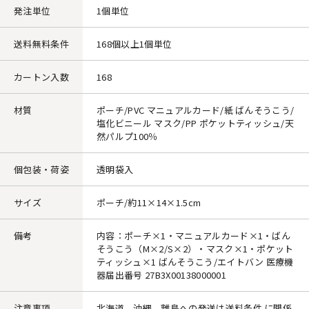
発注単位
1個単位
送料無料条件
168個以上1個単位
カートン入数
168
材質
ポーチ/PVC マニュアルカード/紙 ばんそうこう/
塩化ビニール マスク/PP ポケットティッシュ/天
然パルプ100％
個包装・荷姿
透明袋入
サイズ
ポーチ/約11×14×1.5cm
備考
内容：ポーチ×1・マニュアルカード×1・ばん
そうこう（M×2/S×2）・マスク×1・ポケット
ティッシュ×1 ばんそうこう/エイトバン 医療機
器届出番号 27B3X00138000001
注意事項
北海道、沖縄、離島への発送は送料条件 に関係