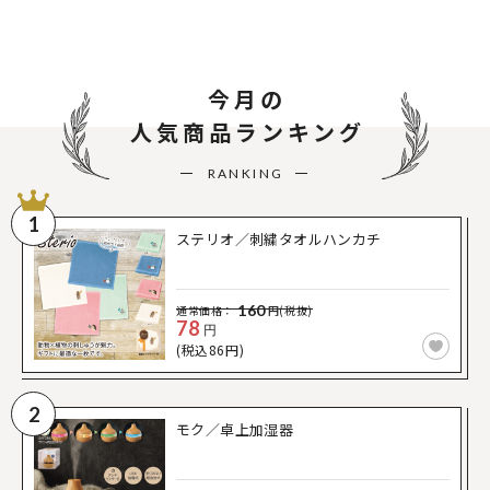
今月の
人気商品ランキング
RANKING
1
ステリオ／刺繍タオルハンカチ
160
通常価格：
円(税抜)
78
円
(税込86円)
2
モク／卓上加湿器