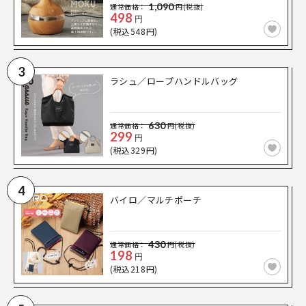
1,090
通常価格：
円(税抜)
498
円
(税込548円)
3
ラシュ／ロープハンドルバッグ
630
通常価格：
円(税抜)
299
円
(税込329円)
4
バイロ／マルチポーチ
430
通常価格：
円(税抜)
198
円
(税込218円)