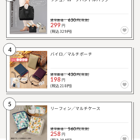
630
通常価格：
円(税抜)
299
円
(税込329円)
4
バイロ／マルチポーチ
430
通常価格：
円(税抜)
198
円
(税込218円)
5
リーフィン／マルチケース
560
通常価格：
円(税抜)
258
円
(税込284円)