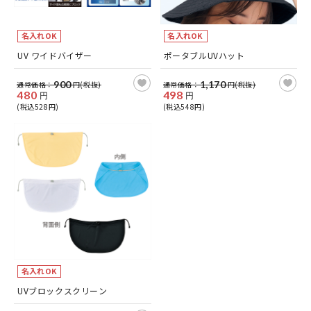
名入れOK
名入れOK
UV ワイドバイザー
ポータブルUVハット
900
1,170
通常価格：
円(税抜)
通常価格：
円(税抜)
480
498
円
円
(税込528円)
(税込548円)
名入れOK
UVブロックスクリーン