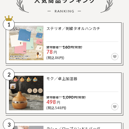
人気商品ランキング
RANKING
1
ステリオ／刺繍タオルハンカチ
160
通常価格：
円(税抜)
78
円
(税込86円)
2
モク／卓上加湿器
1,090
通常価格：
円(税抜)
498
円
(税込548円)
3
ラシュ／ロープハンドルバッグ